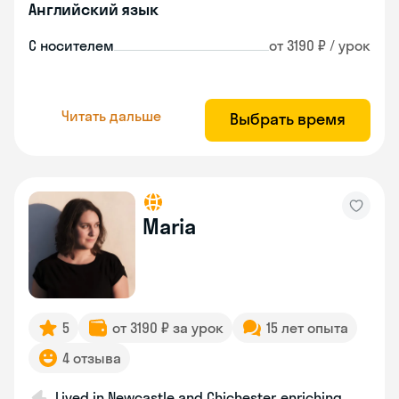
Английский язык
С носителем
от 3190 ₽ / урок
Читать дальше
Выбрать время
Maria
5
от 3190 ₽ за урок
15 лет опыта
4 отзыва
Lived in Newcastle and Chichester, enriching