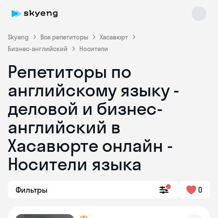
Skyeng
Все репетиторы
Хасавюрт
Бизнес-английский
Носители
Репетиторы по
английскому языку -
деловой и бизнес-
английский в
Skyeng Chat
online
Хасавюрте онлайн -
Носители языка
Фильтры
0