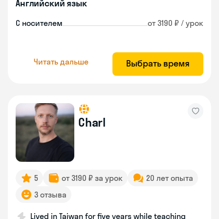
Английский язык
С носителем
от 3190 ₽ / урок
Читать дальше
Выбрать время
Charl
5
от 3190 ₽ за урок
20 лет опыта
3 отзыва
Lived in Taiwan for five years while teaching