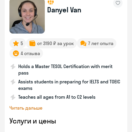
Danyel Van
5
от 3190 ₽ за урок
7 лет опыта
4 отзыва
Holds a Master TESOL Certification with merit
pass
Assists students in preparing for IELTS and TOEIC
exams
Teaches all ages from A1 to C2 levels
Читать дальше
Услуги и цены