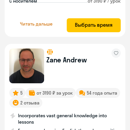
С носителем
от 3190 ₽ / урок
Читать дальше
Выбрать время
Zane Andrew
5
от 3190 ₽ за урок
54 года опыта
2 отзыва
Incorporates vast general knowledge into
lessons