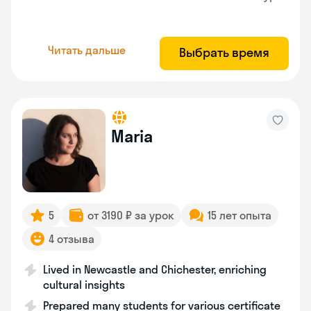
Читать дальше
Выбрать время
Maria
5
от 3190 ₽ за урок
15 лет опыта
4 отзыва
Lived in Newcastle and Chichester, enriching
cultural insights
Prepared many students for various certificate