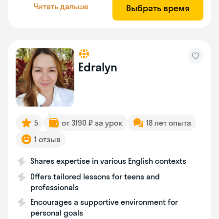
Читать дальше
Выбрать время
Edralyn
5
от 3190 ₽ за урок
18 лет опыта
1 отзыв
Shares expertise in various English contexts
Offers tailored lessons for teens and
professionals
Encourages a supportive environment for
personal goals