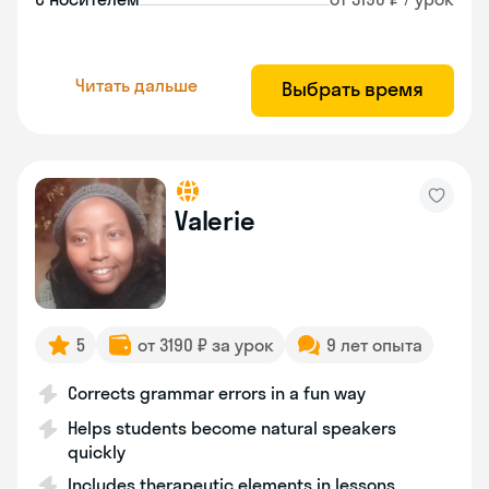
Читать дальше
Выбрать время
Valerie
5
от 3190 ₽ за урок
9 лет опыта
Corrects grammar errors in a fun way
Helps students become natural speakers
quickly
Includes therapeutic elements in lessons