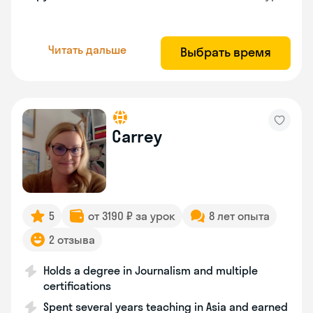
Читать дальше
Выбрать время
Carrey
5
от 3190 ₽ за урок
8 лет опыта
2 отзыва
Holds a degree in Journalism and multiple
certifications
Spent several years teaching in Asia and earned