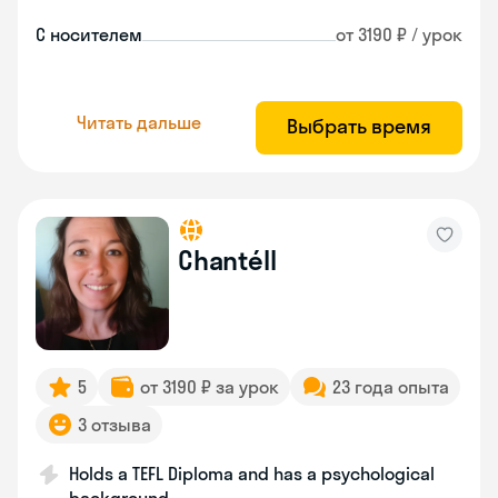
С носителем
от 3190 ₽ / урок
Читать дальше
Выбрать время
Chantéll
5
от 3190 ₽ за урок
23 года опыта
3 отзыва
Holds a TEFL Diploma and has a psychological