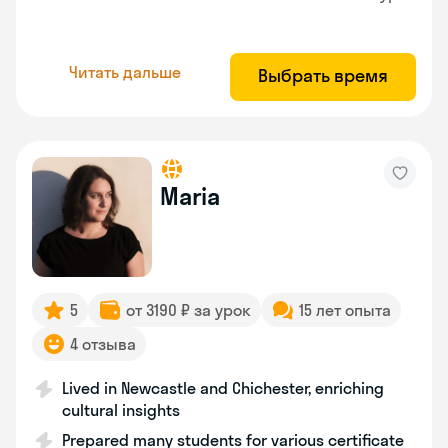
Читать дальше
Выбрать время
Maria
5
от 3190 ₽ за урок
15 лет опыта
4 отзыва
Lived in Newcastle and Chichester, enriching
cultural insights
Prepared many students for various certificate