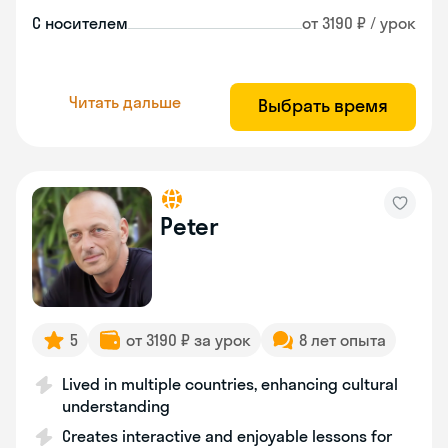
С носителем
от 3190 ₽ / урок
Читать дальше
Выбрать время
Peter
5
от 3190 ₽ за урок
8 лет опыта
Lived in multiple countries, enhancing cultural
understanding
Creates interactive and enjoyable lessons for