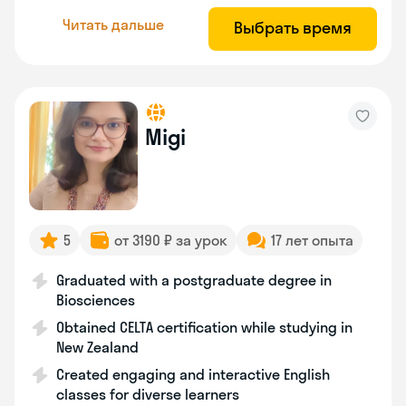
Читать дальше
Выбрать время
Migi
5
от 3190 ₽ за урок
17 лет опыта
Graduated with a postgraduate degree in
Biosciences
Obtained CELTA certification while studying in
New Zealand
Created engaging and interactive English
classes for diverse learners