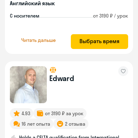
Английский язык
С носителем
от 3190 ₽ / урок
Читать дальше
Выбрать время
Edward
4.93
от 3190 ₽ за урок
16 лет опыта
2 отзыва
Holds a CELTA qualification from International