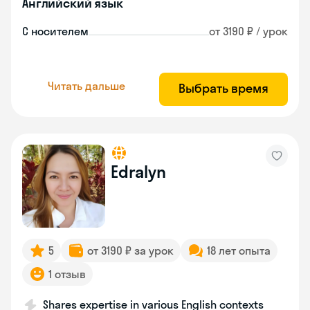
Английский язык
С носителем
от 3190 ₽ / урок
Читать дальше
Выбрать время
Edralyn
5
от 3190 ₽ за урок
18 лет опыта
1 отзыв
Shares expertise in various English contexts