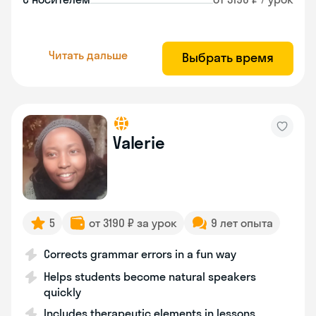
Читать дальше
Выбрать время
Valerie
5
от 3190 ₽ за урок
9 лет опыта
Corrects grammar errors in a fun way
Helps students become natural speakers
quickly
Includes therapeutic elements in lessons