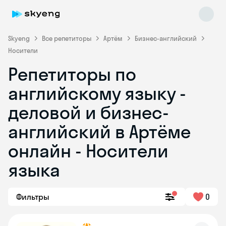
Skyeng
Все репетиторы
Артём
Бизнес-английский
Носители
Репетиторы по
английскому языку -
деловой и бизнес-
английский в Артёме
Skyeng Chat
online
онлайн - Носители
языка
Фильтры
0