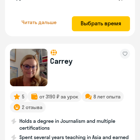
Читать дальше
Выбрать время
Carrey
5
от 3190 ₽ за урок
8 лет опыта
2 отзыва
Holds a degree in Journalism and multiple
certifications
Spent several years teaching in Asia and earned