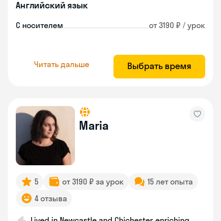
Английский язык
С носителем
от 3190 ₽ / урок
Читать дальше
Выбрать время
Maria
5
от 3190 ₽ за урок
15 лет опыта
4 отзыва
Lived in Newcastle and Chichester, enriching