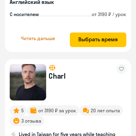
Английский язык
С носителем
от 3190 ₽ / урок
Читать дальше
Выбрать время
Charl
5
от 3190 ₽ за урок
20 лет опыта
3 отзыва
Lived in Taiwan for five years while teaching