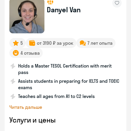
Danyel Van
5
от 3190 ₽ за урок
7 лет опыта
4 отзыва
Holds a Master TESOL Certification with merit
pass
Assists students in preparing for IELTS and TOEIC
exams
Teaches all ages from A1 to C2 levels
Читать дальше
Услуги и цены