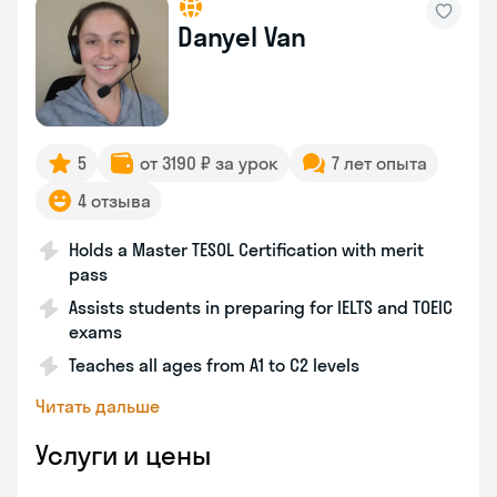
Danyel Van
5
от 3190 ₽ за урок
7 лет опыта
4 отзыва
Holds a Master TESOL Certification with merit
pass
Assists students in preparing for IELTS and TOEIC
exams
Teaches all ages from A1 to C2 levels
Читать дальше
Услуги и цены