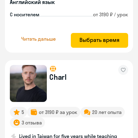
Английский язык
С носителем
от 3190 ₽ / урок
Читать дальше
Выбрать время
Charl
5
от 3190 ₽ за урок
20 лет опыта
3 отзыва
Lived in Taiwan for five years while teaching