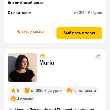
Английский язык
С носителем
от 3190 ₽ / урок
Читать дальше
Выбрать время
Maria
5
от 3190 ₽ за урок
15 лет опыта
4 отзыва
Lived in Newcastle and Chichester, enriching