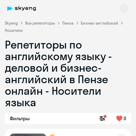
Skyeng
Все репетиторы
Пенза
Бизнес-английский
Носители
Репетиторы по
английскому языку -
деловой и бизнес-
английский в Пензе
Skyeng Chat
online
онлайн - Носители
языка
Фильтры
0