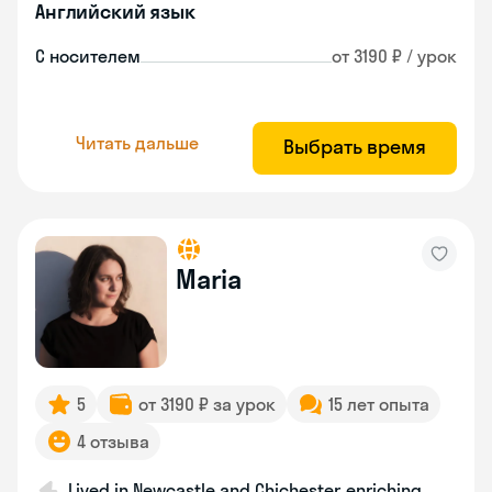
Английский язык
С носителем
от 3190 ₽ / урок
Читать дальше
Выбрать время
Maria
5
от 3190 ₽ за урок
15 лет опыта
4 отзыва
Lived in Newcastle and Chichester, enriching