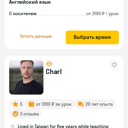
Английский язык
С носителем
от 3190 ₽ / урок
Читать дальше
Выбрать время
Charl
5
от 3190 ₽ за урок
20 лет опыта
3 отзыва
Lived in Taiwan for five years while teaching