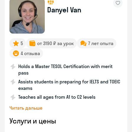
Danyel Van
5
от 3190 ₽ за урок
7 лет опыта
4 отзыва
Holds a Master TESOL Certification with merit
pass
Assists students in preparing for IELTS and TOEIC
exams
Teaches all ages from A1 to C2 levels
Читать дальше
Услуги и цены