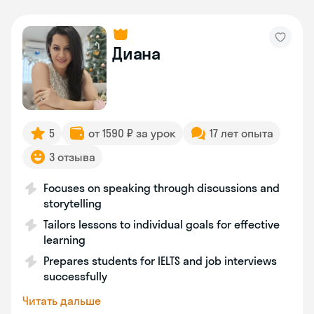
Диана
5
от 1590 ₽ за урок
17 лет опыта
3 отзыва
Focuses on speaking through discussions and
storytelling
Tailors lessons to individual goals for effective
learning
Prepares students for IELTS and job interviews
successfully
Читать дальше