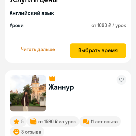
Английский язык
Уроки
от 1090 ₽ / урок
Читать дальше
Выбрать время
Жаннур
5
от 1590 ₽ за урок
11 лет опыта
3 отзыва