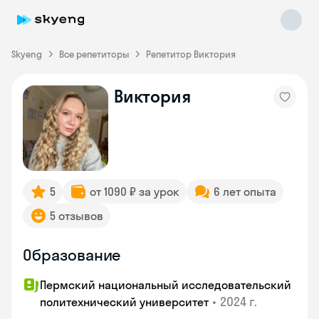
Skyeng
Все репетиторы
Репетитор Виктория
Виктория
Skyeng Chat
online
5
от 1090 ₽ за урок
6 лет опыта
5 отзывов
Образование
Пермский национальный исследовательский
•
2024 г.
политехнический университет