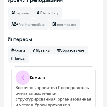
Уровни преподавания
A1
A2
Beginner
Elementary
A2+
B1
Pre-intermediate
Intermediate
Интересы
📚
Книги
🎵
Музыка
🎓
Образование
💃
Танцы
К
Камила
Все очень нравится) Преподаватель
очень внимательная,
структурированная, организованная
и четкая. Уроки проходят в