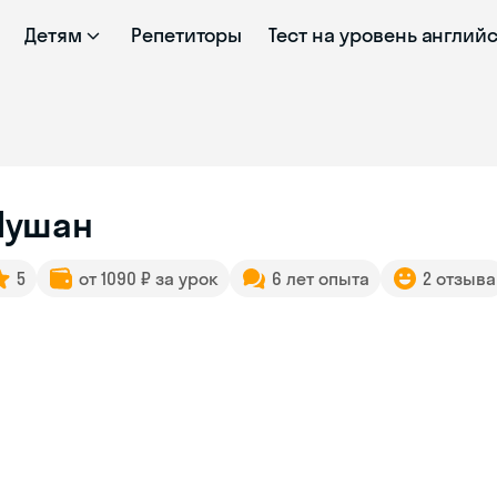
Детям
Репетиторы
Тест на уровень англий
ушан
5
от 1090 ₽ за урок
6 лет опыта
2 отзыва