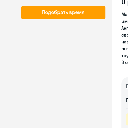
О
Подобрать время
Ме
им
Ан
св
на
пы
тр
В 