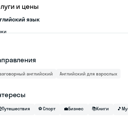
слуги и цены
глийский язык
оки
аправления
азговорный английский
Английский для взрослых
нтересы

Путешествия
⚽
Спорт
💼
Бизнес
📚
Книги
🎵
Му