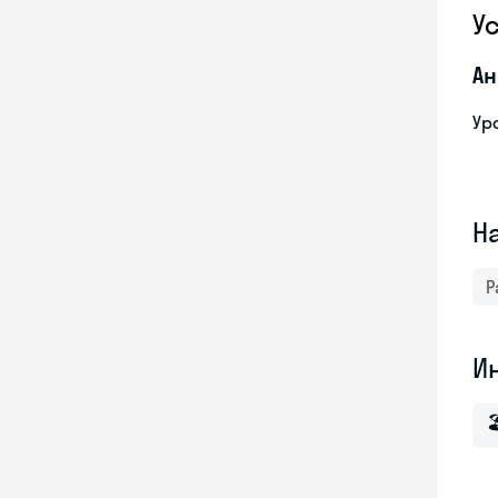
У
Ан
Ур
Н
Р
И
