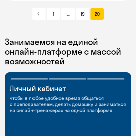
1
...
19
20
Занимаемся на единой
онлайн-платформе с массой
возможностей
Личный кабинет
Мобильное
Разговорные клубы
приложение
и Talks
чтобы в любое удобное время общаться
с преподавателем, делать домашку и заниматься
чтобы заниматься и изучать новые слова где
Групповые занятия для разговорной практики
на онлайн-тренажерах на одной платформе
и когда удобно
и индивидуальные встречи с преподавателями
со всего мира, чтобы общаться на английском
свободно