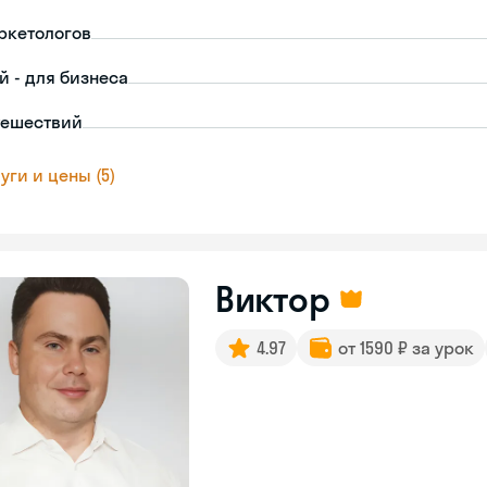
ркетологов
й - для бизнеса
тешествий
уги и цены (5)
Виктор
4.97
от 1590 ₽ за урок