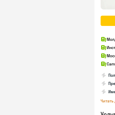
Мол
Инс
Мос
Cam
По
Пре
Име
Читать
Услу