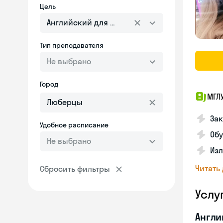
Цель
Английский для взрослых
Тип преподавателя
Не выбрано
Город
МГЛ
За
Удобное расписание
Обу
Не выбрано
Изл
Читать
Сбросить фильтры
Услу
Англи