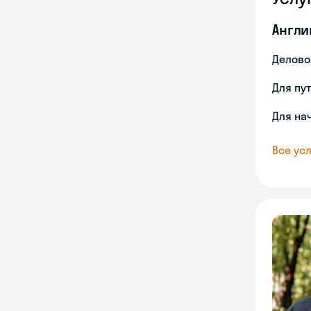
Англи
Делово
Для пу
Для на
Все усл