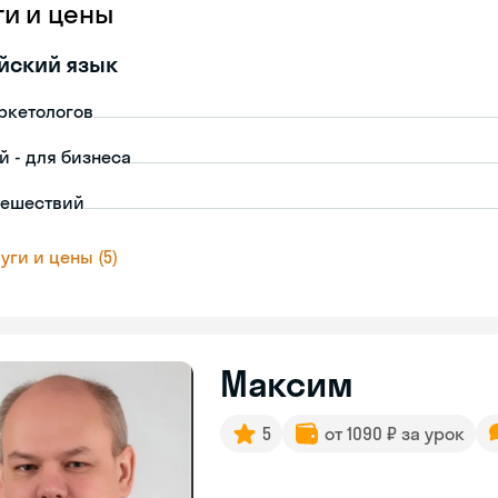
ги и цены
йский язык
ркетологов
й - для бизнеса
тешествий
уги и цены (5)
Максим
5
от 1090 ₽ за урок