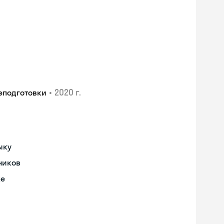
•
2020 г.
еподготовки
ыку
ников
ке