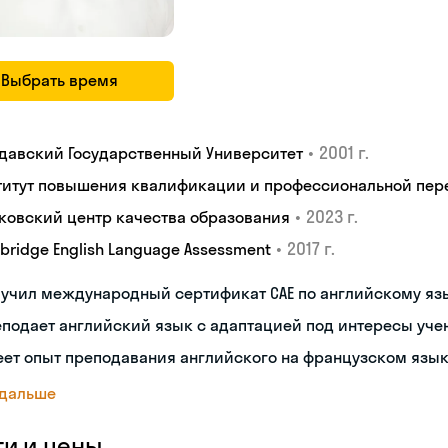
Выбрать время
•
2001 г.
давский Государственный Университет
титут повышения квалификации и профессиональной пер
•
2023 г.
ковский центр качества образования
•
2017 г.
bridge English Language Assessment
лучил международный сертификат CAE по английскому яз
подает английский язык с адаптацией под интересы уче
ет опыт преподавания английского на французском язы
 дальше
ги и цены