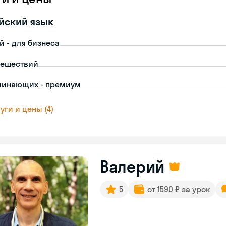
йский язык
й - для бизнеса
тешествий
чинающих - премиум
уги и цены (4)
Валерий
5
от 1590 ₽ за урок