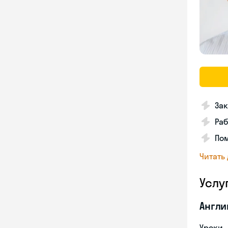
Зак
Раб
Пом
Читать
Услу
Англи
Уроки