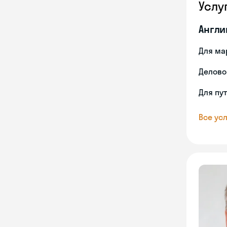
Услу
Англи
Для ма
Делово
Для пу
Все усл