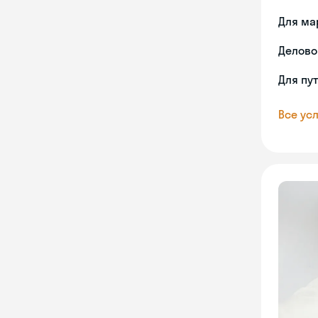
Для ма
Делово
Для пу
Все усл