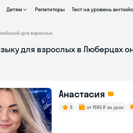
Детям
Репетиторы
Тест на уровень англий
глийский для взрослых
языку для взрослых в Люберцах о
Анастасия
5
от 1590 ₽ за урок