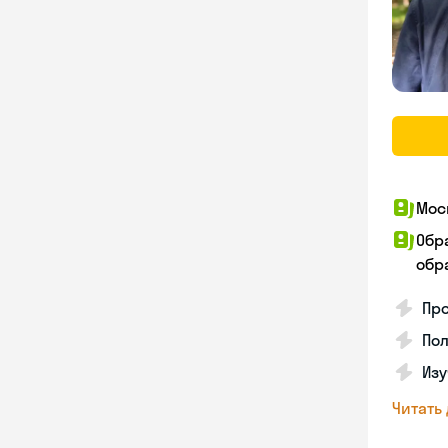
Мос
Обр
обра
Пр
Пол
Изу
Читать