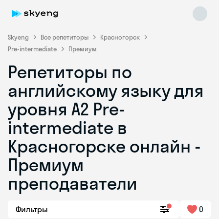
Skyeng
Все репетиторы
Красногорск
Pre-intermediate
Премиум
Репетиторы по
английскому языку для
уровня A2 Pre-
intermediate в
Skyeng Chat
online
Красногорске онлайн -
Премиум
преподаватели
Фильтры
0