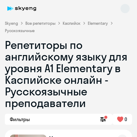
Skyeng
Все репетиторы
Каспийск
Elementary
Русскоязычные
Репетиторы по
английскому языку для
уровня A1 Elementary в
Каспийске онлайн -
Skyeng Chat
online
Русскоязычные
преподаватели
Фильтры
0