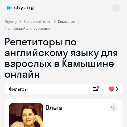
Skyeng
Все репетиторы
Камышин
Английский для взрослых
Репетиторы по
английскому языку для
взрослых в Камышине
онлайн
Skyeng Chat
online
Фильтры
0
Ольга