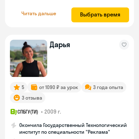
Читать дальше
Выбрать время
Дарья
5
от 1090 ₽ за урок
3 года опыта
3 отзыва
•
2009 г.
СПБГУ(ТИ)
Окончила Государственный Технологический
институт по специальности "Реклама"