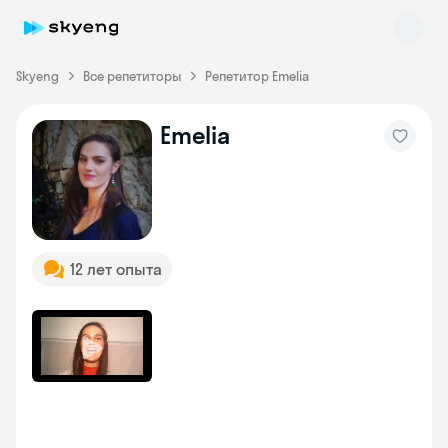
Skyeng
Все репетиторы
Репетитор Emelia
Emelia
Skyeng Chat
online
12 лет опыта