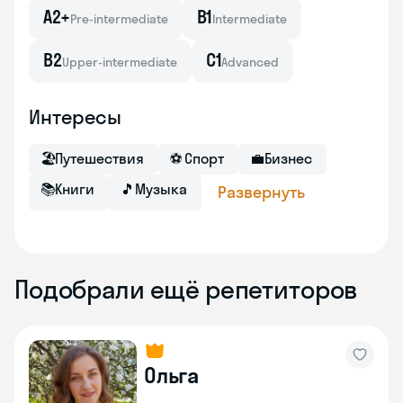
A2+
B1
Pre-intermediate
Intermediate
B2
C1
Upper-intermediate
Advanced
Интересы
🏖
Путешествия
⚽
Спорт
💼
Бизнес
📚
Книги
🎵
Музыка
Развернуть
Подобрали ещё репетиторов
Ольга