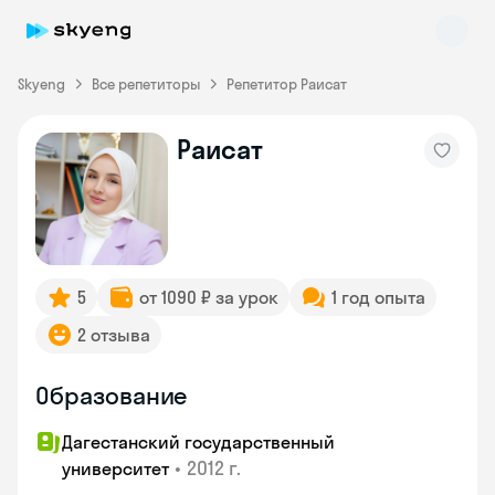
Skyeng
Все репетиторы
Репетитор Раисат
Раисат
Skyeng Chat
online
5
от 1090 ₽ за урок
1 год опыта
2 отзыва
Образование
Дагестанский государственный
•
2012 г.
университет