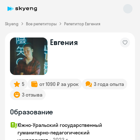
Skyeng
Все репетиторы
Репетитор Евгения
Евгения
Skyeng Chat
online
5
от 1090 ₽ за урок
3 года опыта
3 отзыва
Образование
Южно-Уральский государственный
гуманитарно-педагогический
•
2023 г.