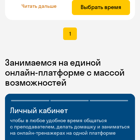
Читать дальше
Выбрать время
1
Занимаемся на единой
онлайн-платформе с массой
возможностей
Личный кабинет
Мобильное
Разговорные клубы
приложение
и Talks
чтобы в любое удобное время общаться
с преподавателем, делать домашку и заниматься
чтобы заниматься и изучать новые слова где
Групповые занятия для разговорной практики
на онлайн-тренажерах на одной платформе
и когда удобно
и индивидуальные встречи с преподавателями