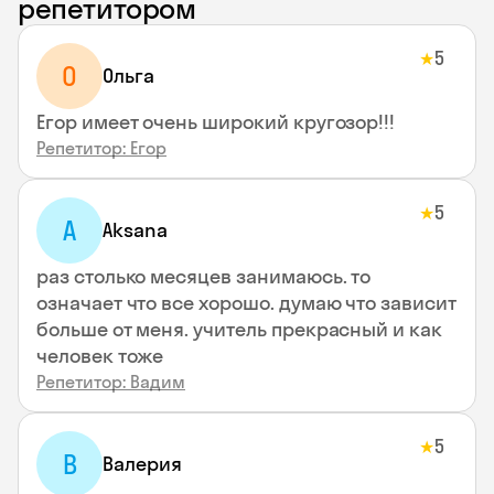
репетитором
5
★
О
Ольга
Егор имеет очень широкий кругозор!!!
Репетитор: Егор
5
★
A
Aksana
раз столько месяцев занимаюсь. то
означает что все хорошо. думаю что зависит
больше от меня. учитель прекрасный и как
человек тоже
Репетитор: Вадим
5
★
В
Валерия