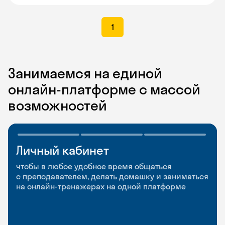
1
Занимаемся на единой
онлайн-платформе с массой
возможностей
Личный кабинет
Мобильное
Разговорные клубы
приложение
и Talks
чтобы в любое удобное время общаться
с преподавателем, делать домашку и заниматься
чтобы заниматься и изучать новые слова где
Групповые занятия для разговорной практики
на онлайн-тренажерах на одной платформе
и когда удобно
и индивидуальные встречи с преподавателями
со всего мира, чтобы общаться на английском
свободно