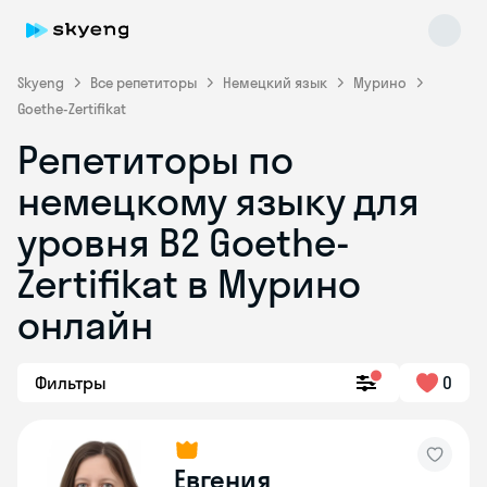
Skyeng
Все репетиторы
Немецкий язык
Мурино
Goethe-Zertifikat
Репетиторы по
немецкому языку для
уровня B2 Goethe-
Zertifikat в Мурино
Skyeng Chat
online
онлайн
Фильтры
0
Евгения