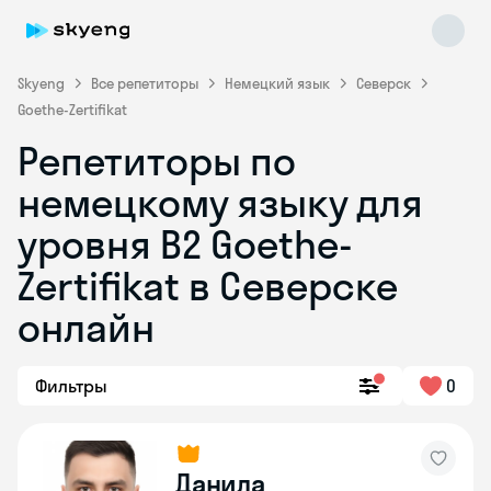
Skyeng
Все репетиторы
Немецкий язык
Северск
Goethe-Zertifikat
Репетиторы по
немецкому языку для
уровня B2 Goethe-
Zertifikat в Северске
Skyeng Chat
online
онлайн
Фильтры
0
Данила