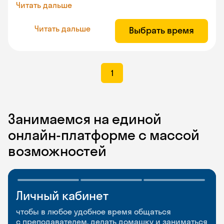
Читать дальше
Читать дальше
Выбрать время
1
Занимаемся на единой
онлайн-платформе с массой
возможностей
Личный кабинет
Мобильное
Разговорные клубы
приложение
и Talks
чтобы в любое удобное время общаться
с преподавателем, делать домашку и заниматься