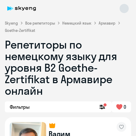
Skyeng
Все репетиторы
Немецкий язык
Армавир
Goethe-Zertifikat
Репетиторы по
немецкому языку для
уровня B2 Goethe-
Zertifikat в Армавире
Skyeng Chat
online
онлайн
Фильтры
0
Вадим