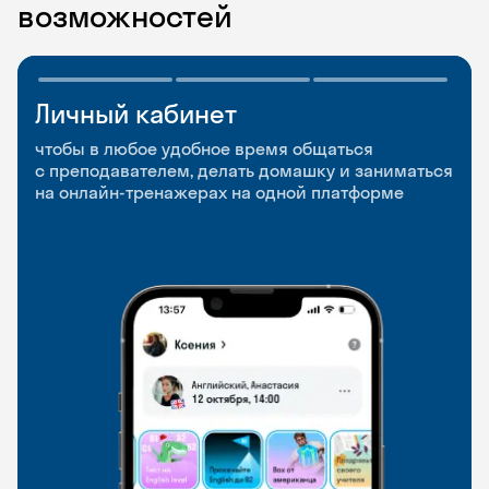
возможностей
Личный кабинет
Мобильное
Разговорные клубы
приложение
и Talks
чтобы в любое удобное время общаться
с преподавателем, делать домашку и заниматься
чтобы заниматься и изучать новые слова где
Групповые занятия для разговорной практики
на онлайн-тренажерах на одной платформе
и когда удобно
и индивидуальные встречи с преподавателями
со всего мира, чтобы общаться на английском
свободно