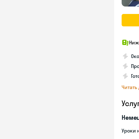
Ниж
Ок
Про
Го
Читать
Услу
Неме
Уроки 