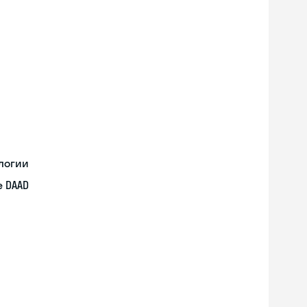
логии
 DAAD