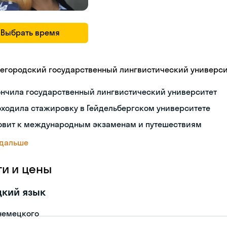
Выбрать время
егородский государственный лингвистический университ
ончила государственный лингвистический университет
ходила стажировку в Гейдельбергском университете
товит к международным экзаменам и путешествиям
 дальше
ги и цены
цкий язык
немецкого