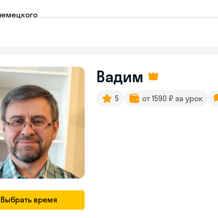
немецкого
Вадим
5
от 1590 ₽ за урок
Выбрать время