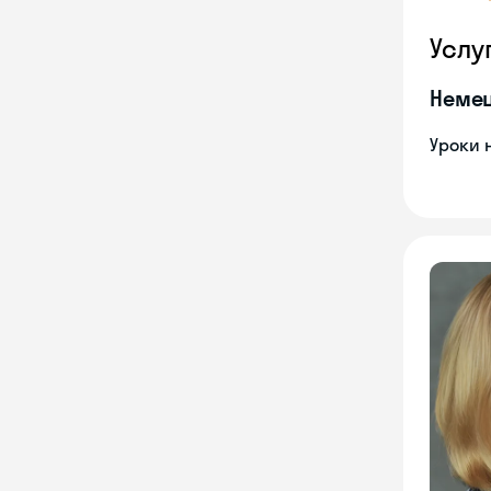
Услу
Неме
Уроки 