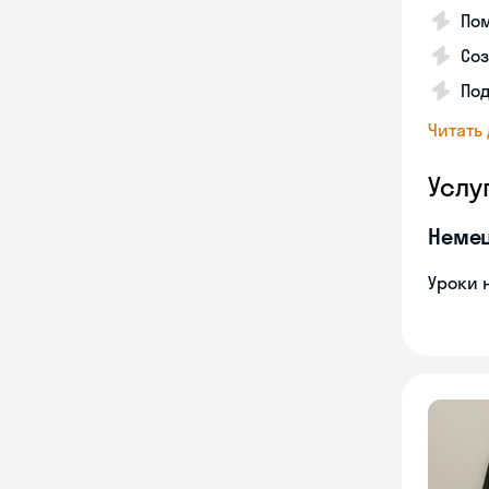
Пом
Соз
По
Читать
Услу
Неме
Уроки 