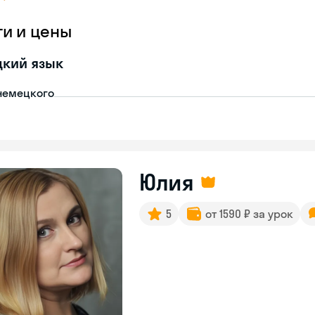
ги и цены
цкий язык
немецкого
Юлия
5
от 1590 ₽ за урок