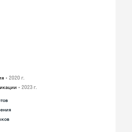
•
2020 г.
ия
•
2023 г.
фикации
стов
чения
ыков