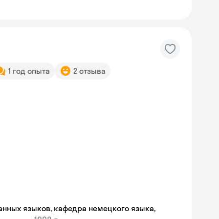
1 год опыта
2 отзыва
Skyeng Chat
анных языков, кафедра немецкого языка,
online