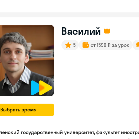
Василий
5
от 1590 ₽ за урок
Выбрать время
ленский государственный университет, факультет иностр