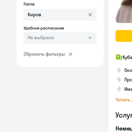
Город
Удобное расписание
Не выбрано
Сбросить фильтры
Куб
Око
Про
Име
Читать
Услу
Неме