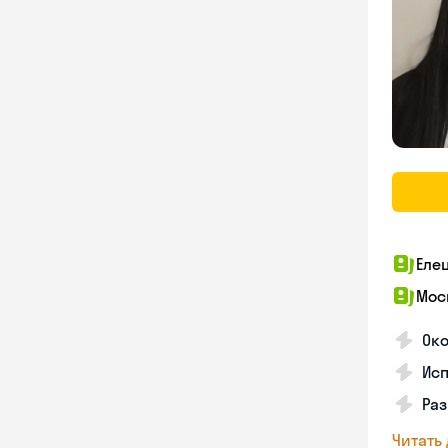
Еле
Мос
Око
Ис
Ра
Читать