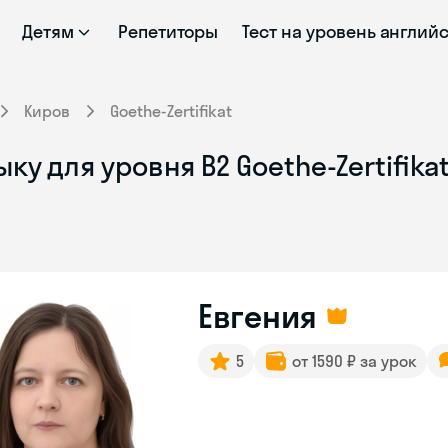
Детям
Репетиторы
Тест на уровень англий
Киров
Goethe-Zertifikat
у для уровня B2 Goethe-Zertifika
Евгения
5
от 1590 ₽ за урок