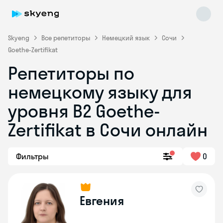
Skyeng
Все репетиторы
Немецкий язык
Сочи
Goethe-Zertifikat
Репетиторы по
немецкому языку для
уровня B2 Goethe-
Zertifikat в Сочи онлайн
Skyeng Chat
online
Фильтры
0
Евгения