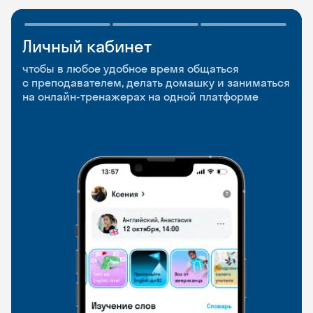
Личный кабинет
Мобильное
Разговорные клубы
приложение
и Talks
чтобы в любое удобное время общаться
с преподавателем, делать домашку и заниматься
чтобы заниматься и изучать новые слова где
Групповые занятия для разговорной практики
на онлайн-тренажерах на одной платформе
и когда удобно
и индивидуальные встречи с преподавателями
со всего мира, чтобы общаться на английском
свободно