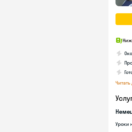
Ниж
Ок
Про
Го
Читать
Услу
Неме
Уроки 