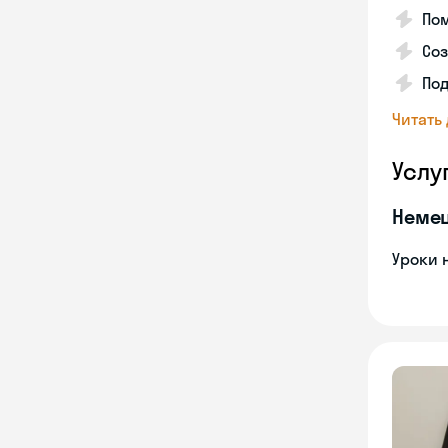
Пом
Соз
По
Читать
Услу
Неме
Уроки 