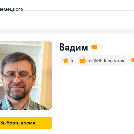
немецкого
Вадим
5
от 1590 ₽ за урок
Выбрать время