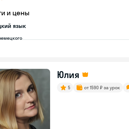
ги и цены
цкий язык
немецкого
Юлия
5
от 1590 ₽ за урок