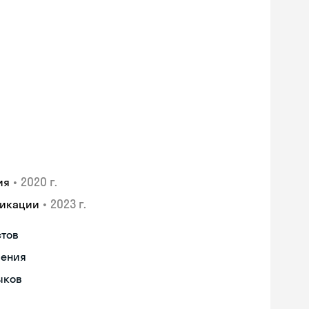
•
2020 г.
ия
•
2023 г.
фикации
стов
чения
ыков