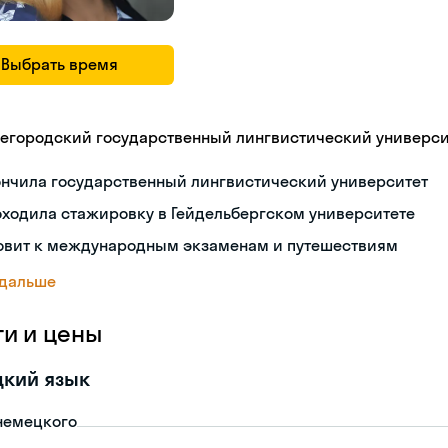
Выбрать время
егородский государственный лингвистический университ
ончила государственный лингвистический университет
ходила стажировку в Гейдельбергском университете
товит к международным экзаменам и путешествиям
 дальше
ги и цены
цкий язык
немецкого