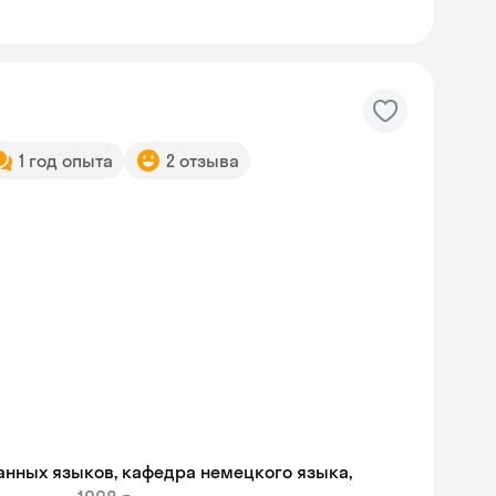
1 год опыта
2 отзыва
Skyeng Chat
анных языков, кафедра немецкого языка,
online