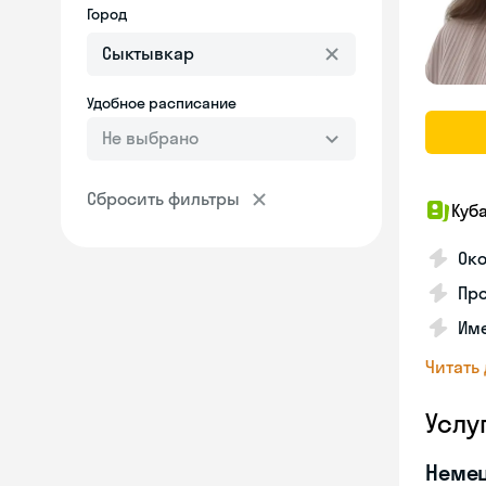
Город
Удобное расписание
Не выбрано
Сбросить фильтры
Куб
Око
Про
Име
Читать
Услу
Неме