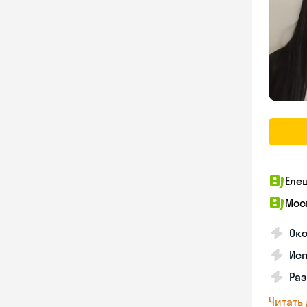
Еле
Мос
Око
Ис
Ра
Читать