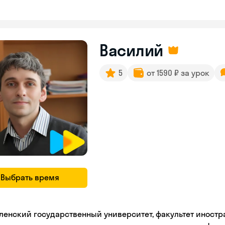
Василий
5
от 1590 ₽ за урок
Выбрать время
ленский государственный университет, факультет иностр