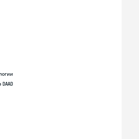
логии
 DAAD