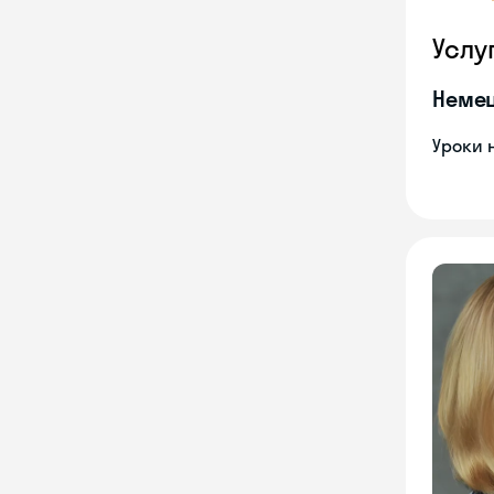
Услу
Неме
Уроки 