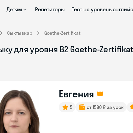
Детям
Репетиторы
Тест на уровень англий
Сыктывкар
Goethe-Zertifikat
у для уровня B2 Goethe-Zertifika
Евгения
5
от 1590 ₽ за урок