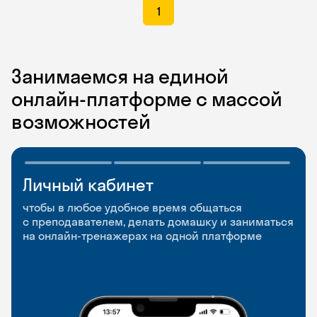
1
Занимаемся на единой
онлайн-платформе с массой
возможностей
Личный кабинет
Мобильное
Разговорные клубы
приложение
и Talks
чтобы в любое удобное время общаться
с преподавателем, делать домашку и заниматься
чтобы заниматься и изучать новые слова где
Групповые занятия для разговорной практики
на онлайн-тренажерах на одной платформе
и когда удобно
и индивидуальные встречи с преподавателями
со всего мира, чтобы общаться на английском
свободно