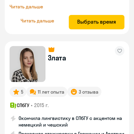
Читать дальше
Читать дальше
Выбрать время
Злата
5
11 лет опыта
3 отзыва
•
2015 г.
СПбГУ
Окончила лингвистику в СПбГУ с акцентом на
немецкий и чешский
Проходила стажировки в Германии и Австрии