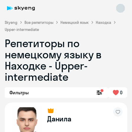
Skyeng
Все репетиторы
Немецкий язык
Находка
Upper-intermediate
Репетиторы по
немецкому языку в
Находке - Upper-
intermediate
Skyeng Chat
online
Фильтры
0
Данила