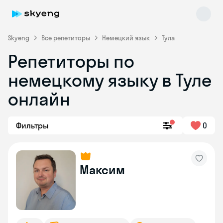
Skyeng
Все репетиторы
Немецкий язык
Тула
Репетиторы по
немецкому языку в Туле
онлайн
Фильтры
0
Skyeng Chat
online
Максим