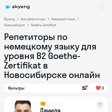
Skyeng
Все репетиторы
Немецкий язык
Новосибирск
Goethe-Zertifikat
Репетиторы по
немецкому языку для
уровня B2 Goethe-
Zertifikat в
Skyeng Chat
online
Новосибирске онлайн
Фильтры
0
Данила