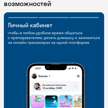
возможностей
Личный кабинет
Мобильное
Разговорные клубы
приложение
и Talks
чтобы в любое удобное время общаться
с преподавателем, делать домашку и заниматься
чтобы заниматься и изучать новые слова где
Групповые занятия для разговорной практики
на онлайн-тренажерах на одной платформе
и когда удобно
и индивидуальные встречи с преподавателями
со всего мира, чтобы общаться на английском
свободно