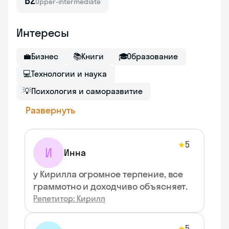
B2
Upper-intermediate
Интересы
💼
Бизнес
📚
Книги
🎓
Образование
💻
Технологии и наука
💡
Психология и саморазвитие
Развернуть
5
★
И
Инна
у Кирилла огромное терпение, все
граммотно и доходчиво объясняет.
Репетитор: Кирилл
5
★