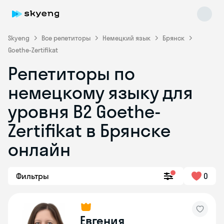
Skyeng
Все репетиторы
Немецкий язык
Брянск
Goethe-Zertifikat
Репетиторы по
немецкому языку для
уровня B2 Goethe-
Zertifikat в Брянске
Skyeng Chat
online
онлайн
Фильтры
0
Евгения