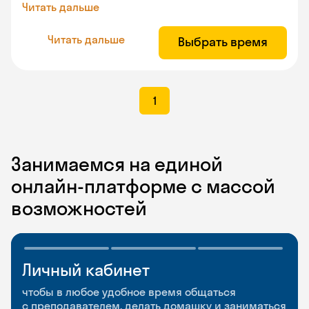
Читать дальше
Читать дальше
Выбрать время
1
Занимаемся на единой
онлайн-платформе с массой
возможностей
Личный кабинет
Мобильное
Разговорные клубы
приложение
и Talks
чтобы в любое удобное время общаться
с преподавателем, делать домашку и заниматься