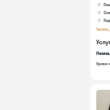
Пом
Соз
По
Читать
Услу
Неме
Уроки 