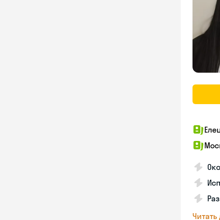
Еле
Мос
Око
Ис
Ра
Читать