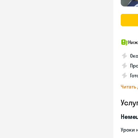
Ниж
Ок
Про
Го
Читать
Услу
Неме
Уроки 