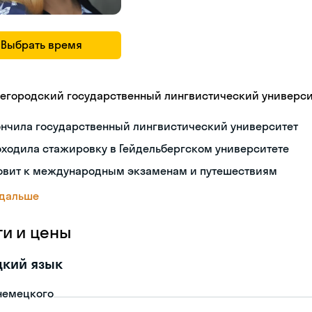
Выбрать время
егородский государственный лингвистический университ
ончила государственный лингвистический университет
ходила стажировку в Гейдельбергском университете
товит к международным экзаменам и путешествиям
 дальше
ги и цены
цкий язык
немецкого