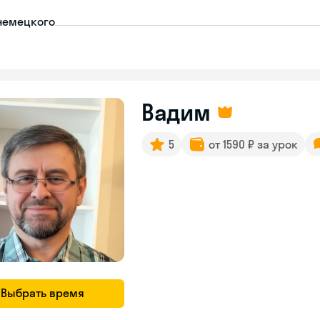
немецкого
Вадим
5
от 1590 ₽ за урок
Выбрать время