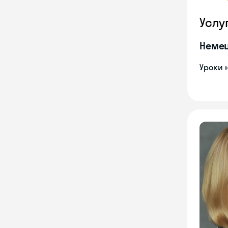
Услу
Неме
Уроки 