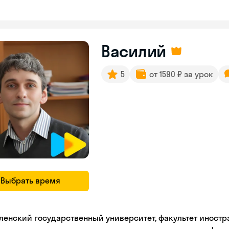
Василий
5
от 1590 ₽ за урок
Выбрать время
ленский государственный университет, факультет иностр