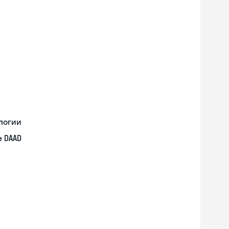
логии
 DAAD