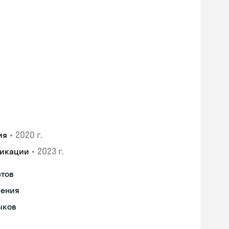
•
2020 г.
ия
•
2023 г.
фикации
стов
чения
ыков