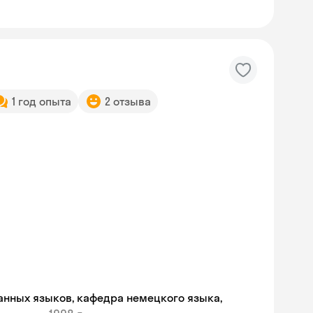
1 год опыта
2 отзыва
Skyeng Chat
анных языков, кафедра немецкого языка,
online