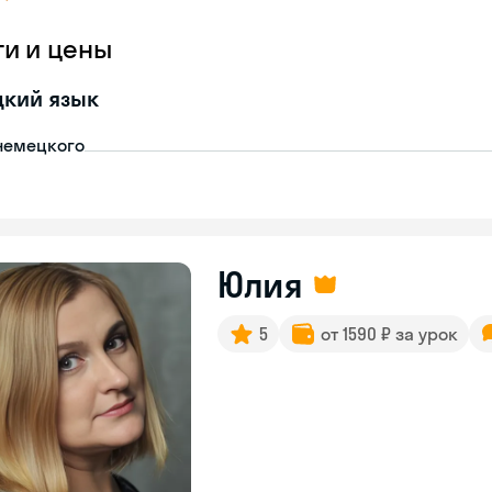
ги и цены
цкий язык
немецкого
Юлия
5
от 1590 ₽ за урок