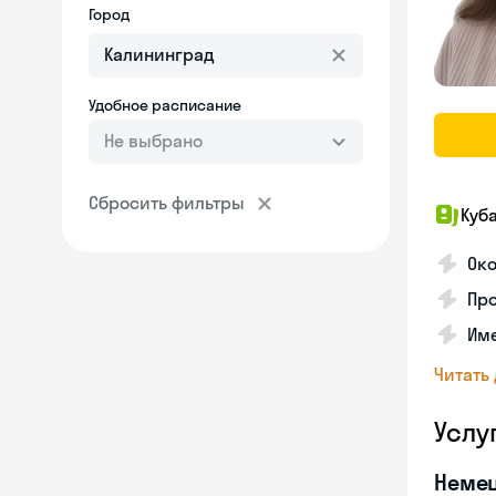
Город
Удобное расписание
Не выбрано
Сбросить фильтры
Куб
Око
Про
Име
Читать
Услу
Неме