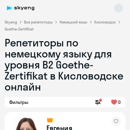
Skyeng
Все репетиторы
Немецкий язык
Кисловодск
Goethe-Zertifikat
Репетиторы по
немецкому языку для
уровня B2 Goethe-
Zertifikat в Кисловодске
Skyeng Chat
online
онлайн
Фильтры
0
Евгения