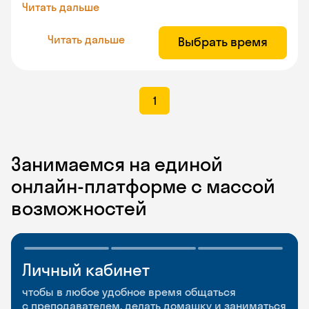
Читать дальше
Читать дальше
Выбрать время
1
Занимаемся на единой
онлайн-платформе с массой
возможностей
Личный кабинет
Мобильное
Разговорные клубы
приложение
и Talks
чтобы в любое удобное время общаться
с преподавателем, делать домашку и заниматься