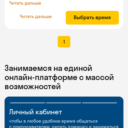
Читать дальше
Читать дальше
Выбрать время
1
Занимаемся на единой
онлайн-платформе с массой
возможностей
Личный кабинет
Мобильное
Разговорные клубы
приложение
и Talks
чтобы в любое удобное время общаться
с преподавателем, делать домашку и заниматься