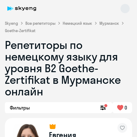
Skyeng
Все репетиторы
Немецкий язык
Мурманск
Goethe-Zertifikat
Репетиторы по
немецкому языку для
уровня B2 Goethe-
Zertifikat в Мурманске
Skyeng Chat
online
онлайн
Фильтры
0
Евгения