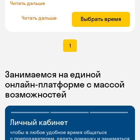
Читать дальше
Читать дальше
Выбрать время
1
Занимаемся на единой
онлайн-платформе с массой
возможностей
Личный кабинет
Мобильное
Разговорные клубы
приложение
и Talks
чтобы в любое удобное время общаться
с преподавателем, делать домашку и заниматься