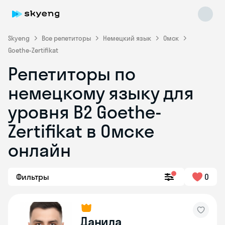
Skyeng
Все репетиторы
Немецкий язык
Омск
Goethe-Zertifikat
Репетиторы по
немецкому языку для
уровня B2 Goethe-
Zertifikat в Омске
Skyeng Chat
online
онлайн
Фильтры
0
Данила