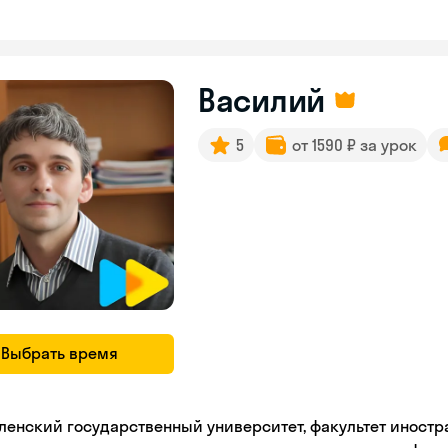
Василий
5
от 1590 ₽ за урок
Выбрать время
ленский государственный университет, факультет иностр