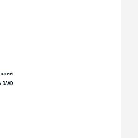
логии
 DAAD