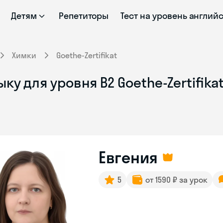
Детям
Репетиторы
Тест на уровень англий
Химки
Goethe-Zertifikat
у для уровня B2 Goethe-Zertifika
Евгения
5
от 1590 ₽ за урок