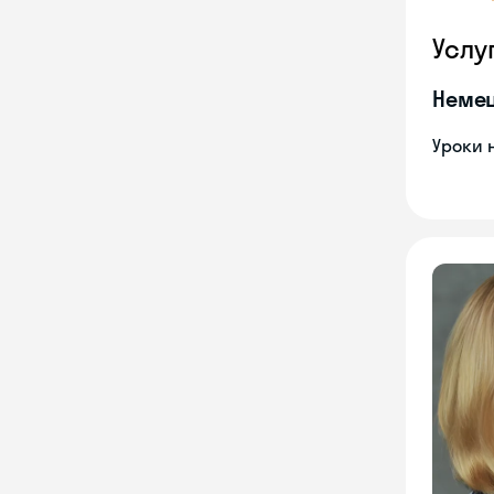
Услу
Неме
Уроки 