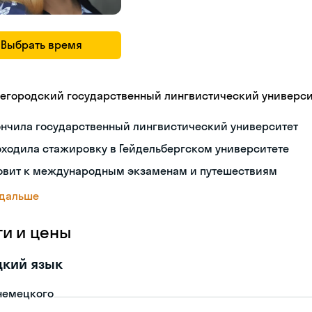
Выбрать время
егородский государственный лингвистический университ
ончила государственный лингвистический университет
ходила стажировку в Гейдельбергском университете
товит к международным экзаменам и путешествиям
 дальше
ги и цены
цкий язык
немецкого