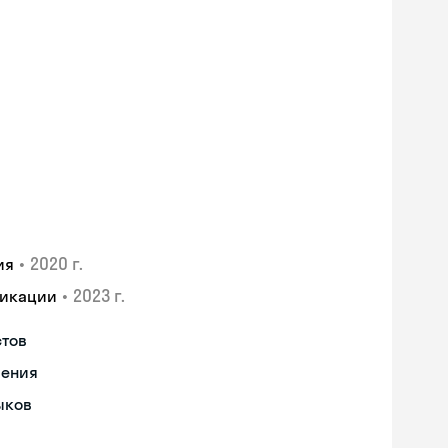
•
2020 г.
ия
•
2023 г.
фикации
стов
чения
ыков