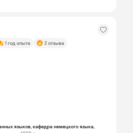
1 год опыта
2 отзыва
Skyeng Chat
анных языков, кафедра немецкого языка,
online