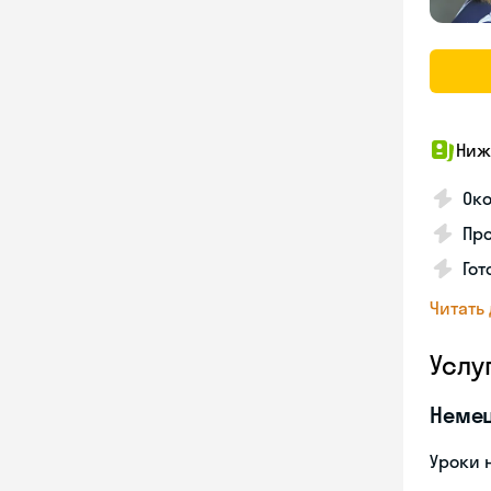
Ниж
Ок
Про
Го
Читать
Услу
Неме
Уроки 