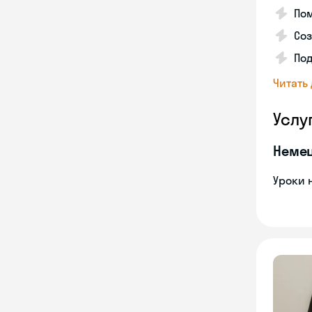
Пом
Соз
По
Читать
Услу
Неме
Уроки 