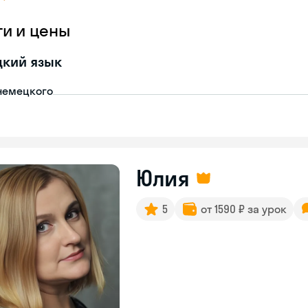
ги и цены
цкий язык
немецкого
Юлия
5
от 1590 ₽ за урок