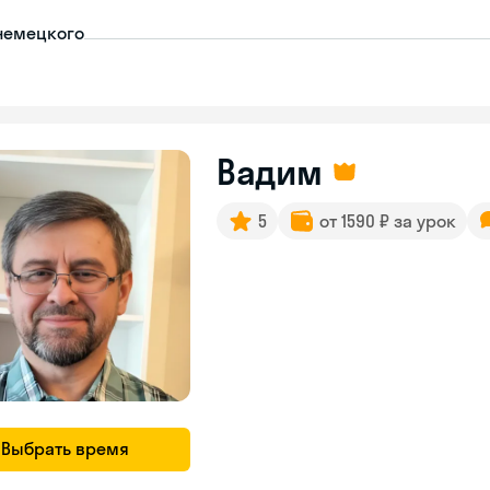
немецкого
Вадим
5
от 1590 ₽ за урок
Выбрать время