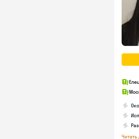
Еле
Мос
Око
Ис
Ра
Читать