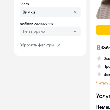
Город
Удобное расписание
Не выбрано
Сбросить фильтры
Куб
Око
Про
Име
Читать
Услу
Неме