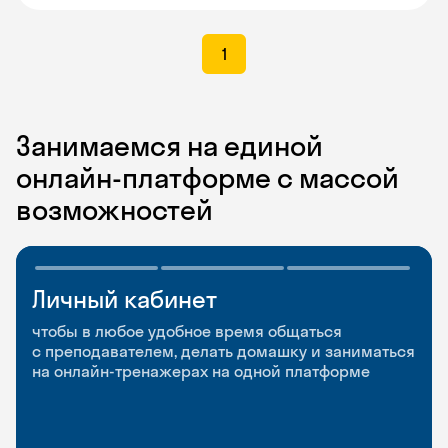
1
Занимаемся на единой
онлайн-платформе с массой
возможностей
Личный кабинет
Мобильное
Разговорные клубы
приложение
и Talks
чтобы в любое удобное время общаться
с преподавателем, делать домашку и заниматься
чтобы заниматься и изучать новые слова где
Групповые занятия для разговорной практики
на онлайн-тренажерах на одной платформе
и когда удобно
и индивидуальные встречи с преподавателями
со всего мира, чтобы общаться на английском
свободно