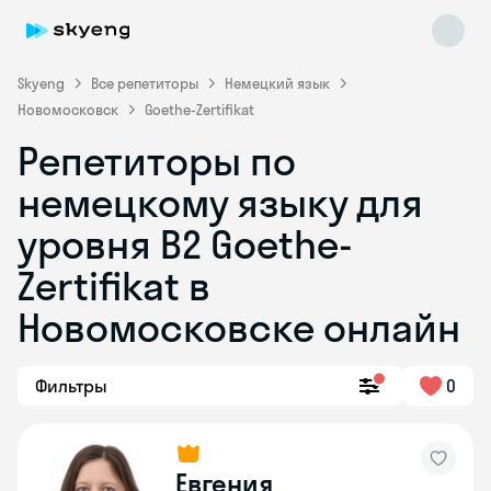
Skyeng
Все репетиторы
Немецкий язык
Новомосковск
Goethe-Zertifikat
Репетиторы по
немецкому языку для
уровня B2 Goethe-
Zertifikat в
Skyeng Chat
online
Новомосковске онлайн
Фильтры
0
Евгения