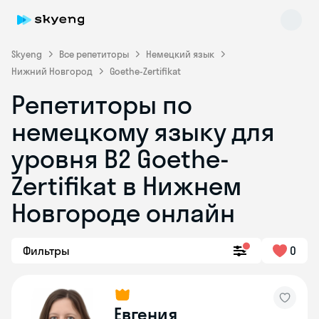
Skyeng
Все репетиторы
Немецкий язык
Нижний Новгород
Goethe-Zertifikat
Репетиторы по
немецкому языку для
уровня B2 Goethe-
Zertifikat в Нижнем
Skyeng Chat
online
Новгороде онлайн
Фильтры
0
Евгения