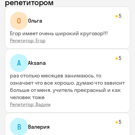
репетитором
5
★
О
Ольга
Егор имеет очень широкий кругозор!!!
Репетитор: Егор
5
★
A
Aksana
раз столько месяцев занимаюсь. то
означает что все хорошо. думаю что зависит
больше от меня. учитель прекрасный и как
человек тоже
Репетитор: Вадим
5
★
В
Валерия