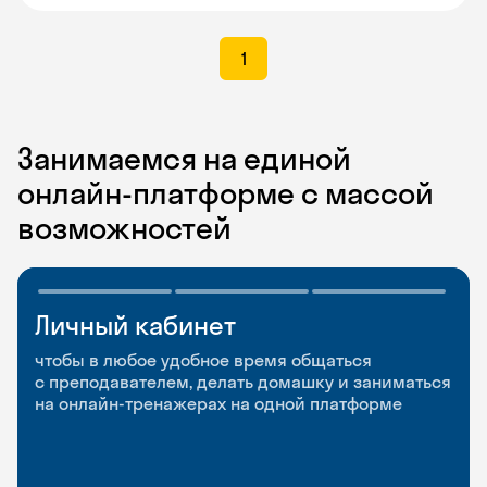
1
Занимаемся на единой
онлайн-платформе с массой
возможностей
Личный кабинет
Мобильное
Разговорные клубы
приложение
и Talks
чтобы в любое удобное время общаться
с преподавателем, делать домашку и заниматься
чтобы заниматься и изучать новые слова где
Групповые занятия для разговорной практики
на онлайн-тренажерах на одной платформе
и когда удобно
и индивидуальные встречи с преподавателями
со всего мира, чтобы общаться на английском
свободно