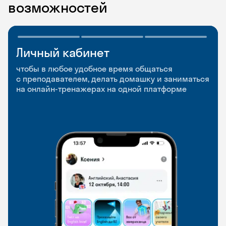
возможностей
Личный кабинет
Мобильное
Разговорные клубы
приложение
и Talks
чтобы в любое удобное время общаться
с преподавателем, делать домашку и заниматься
чтобы заниматься и изучать новые слова где
Групповые занятия для разговорной практики
на онлайн-тренажерах на одной платформе
и когда удобно
и индивидуальные встречи с преподавателями
со всего мира, чтобы общаться на английском
свободно