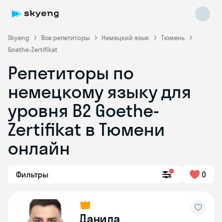
Skyeng
Все репетиторы
Немецкий язык
Тюмень
Goethe-Zertifikat
Репетиторы по
немецкому языку для
уровня B2 Goethe-
Zertifikat в Тюмени
Skyeng Chat
online
онлайн
Фильтры
0
Данила