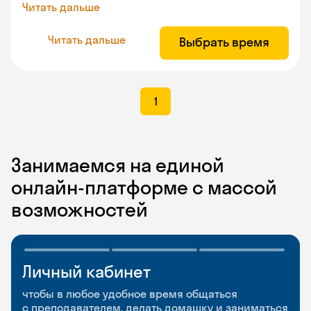
Читать дальше
Читать дальше
Выбрать время
1
Занимаемся на единой
онлайн-платформе с массой
возможностей
Личный кабинет
Мобильное
Разговорные клубы
приложение
и Talks
чтобы в любое удобное время общаться
с преподавателем, делать домашку и заниматься