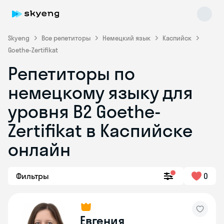
Skyeng
Все репетиторы
Немецкий язык
Каспийск
Goethe-Zertifikat
Репетиторы по
немецкому языку для
уровня B2 Goethe-
Zertifikat в Каспийске
Skyeng Chat
online
онлайн
Фильтры
0
Евгения