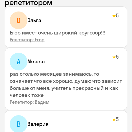
репетитором
5
★
О
Ольга
Егор имеет очень широкий кругозор!!!
Репетитор: Егор
5
★
A
Aksana
раз столько месяцев занимаюсь. то
означает что все хорошо. думаю что зависит
больше от меня. учитель прекрасный и как
человек тоже
Репетитор: Вадим
5
★
В
Валерия