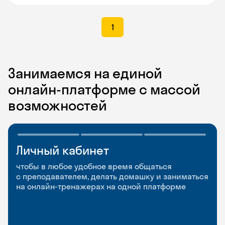
1
Занимаемся на единой
онлайн-платформе с массой
возможностей
Личный кабинет
Мобильное
Разговорные клубы
приложение
и Talks
чтобы в любое удобное время общаться
с преподавателем, делать домашку и заниматься
чтобы заниматься и изучать новые слова где
Групповые занятия для разговорной практики
на онлайн-тренажерах на одной платформе
и когда удобно
и индивидуальные встречи с преподавателями
со всего мира, чтобы общаться на английском
свободно