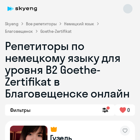
Skyeng
Все репетиторы
Немецкий язык
Благовещенск
Goethe-Zertifikat
Репетиторы по
немецкому языку для
уровня B2 Goethe-
Zertifikat в
Skyeng Chat
online
Благовещенске онлайн
Фильтры
0
Гузель