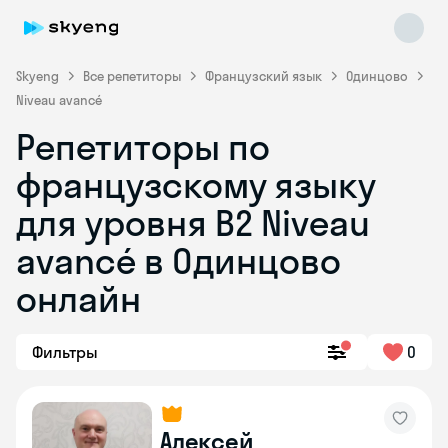
Skyeng
Все репетиторы
Французский язык
Одинцово
Niveau avancé
Репетиторы по
французскому языку
для уровня B2 Niveau
avancé в Одинцово
Skyeng Chat
online
онлайн
Фильтры
0
Алексей