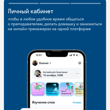
Личный кабинет
Мобильное
Разговорные клубы
приложение
и Talks
чтобы в любое удобное время общаться
с преподавателем, делать домашку и заниматься
чтобы заниматься и изучать новые слова где
Групповые занятия для разговорной практики
на онлайн-тренажерах на одной платформе
и когда удобно
и индивидуальные встречи с преподавателями
со всего мира, чтобы общаться на английском
свободно