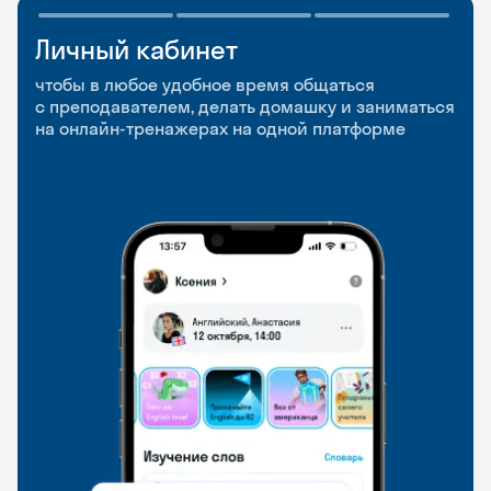
Личный кабинет
Мобильное
Разговорные клубы
приложение
и Talks
чтобы в любое удобное время общаться
с преподавателем, делать домашку и заниматься
чтобы заниматься и изучать новые слова где
Групповые занятия для разговорной практики
на онлайн-тренажерах на одной платформе
и когда удобно
и индивидуальные встречи с преподавателями
со всего мира, чтобы общаться на английском
свободно