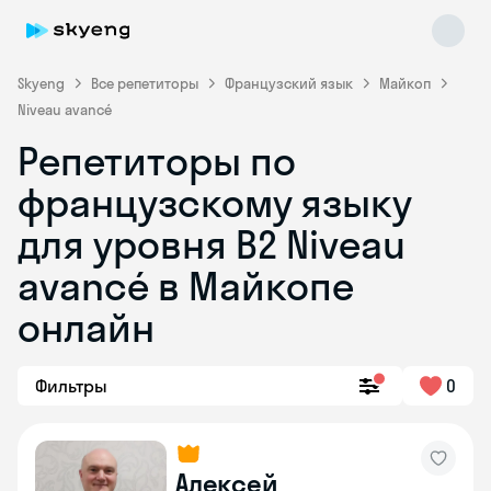
Skyeng
Все репетиторы
Французский язык
Майкоп
Niveau avancé
Репетиторы по
французскому языку
для уровня B2 Niveau
avancé в Майкопе
Skyeng Chat
online
онлайн
Фильтры
0
Алексей