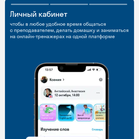
Личный кабинет
Мобильное
Разговорные клубы
приложение
и Talks
чтобы в любое удобное время общаться
с преподавателем, делать домашку и заниматься
чтобы заниматься и изучать новые слова где
Групповые занятия для разговорной практики
на онлайн-тренажерах на одной платформе
и когда удобно
и индивидуальные встречи с преподавателями
со всего мира, чтобы общаться на английском
свободно