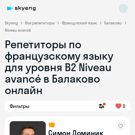
Skyeng
Все репетиторы
Французский язык
Балаково
Niveau avancé
Репетиторы по
французскому языку
для уровня B2 Niveau
avancé в Балаково
Skyeng Chat
online
онлайн
Фильтры
0
Симон Доминик