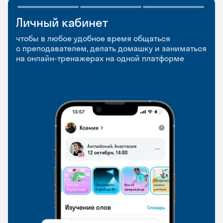
Личный кабинет
Мобильное
Разговорные клубы
приложение
и Talks
чтобы в любое удобное время общаться
с преподавателем, делать домашку и заниматься
чтобы заниматься и изучать новые слова где
Групповые занятия для разговорной практики
на онлайн-тренажерах на одной платформе
и когда удобно
и индивидуальные встречи с преподавателями
со всего мира, чтобы общаться на английском
свободно