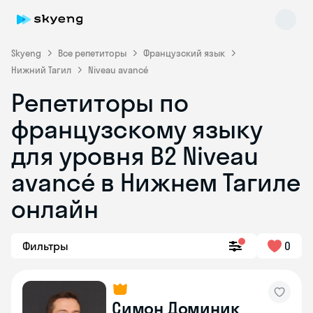
Skyeng
Все репетиторы
Французский язык
Нижний Тагил
Niveau avancé
Репетиторы по
французскому языку
для уровня B2 Niveau
avancé в Нижнем Тагиле
Skyeng Chat
online
онлайн
Фильтры
0
Симон Доминик