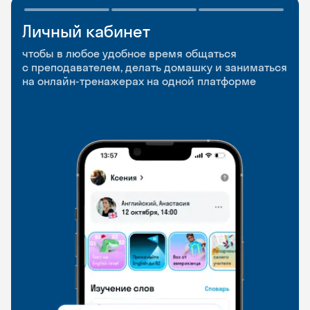
Личный кабинет
Мобильное
Разговорные клубы
приложение
и Talks
чтобы в любое удобное время общаться
с преподавателем, делать домашку и заниматься
чтобы заниматься и изучать новые слова где
Групповые занятия для разговорной практики
на онлайн-тренажерах на одной платформе
и когда удобно
и индивидуальные встречи с преподавателями
со всего мира, чтобы общаться на английском
свободно