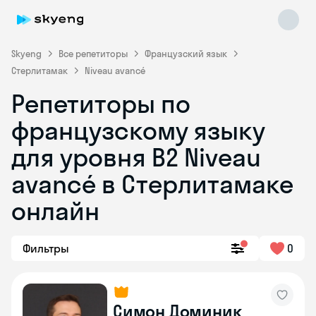
Skyeng
Все репетиторы
Французский язык
Стерлитамак
Niveau avancé
Репетиторы по
французскому языку
для уровня B2 Niveau
avancé в Стерлитамаке
Skyeng Chat
online
онлайн
Фильтры
0
Симон Доминик