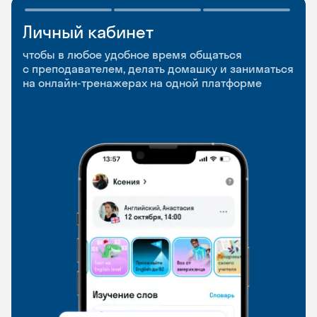
Личный кабинет
Мобильное
Разговорные клубы
приложение
и Talks
чтобы в любое удобное время общаться
с преподавателем, делать домашку и заниматься
чтобы заниматься и изучать новые слова где
Групповые занятия для разговорной практики
на онлайн-тренажерах на одной платформе
и когда удобно
и индивидуальные встречи с преподавателями
со всего мира, чтобы общаться на английском
свободно