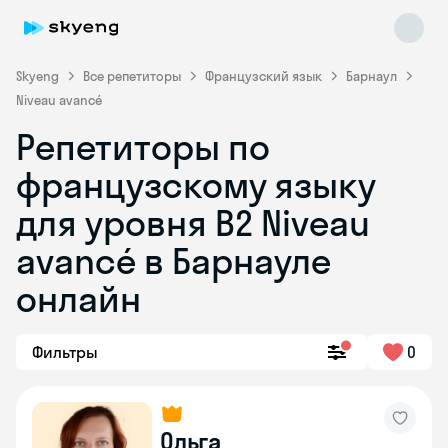
Skyeng
Все репетиторы
Французский язык
Барнаул
Niveau avancé
Репетиторы по
французскому языку
для уровня B2 Niveau
avancé в Барнауле
Skyeng Chat
online
онлайн
Фильтры
0
Ольга