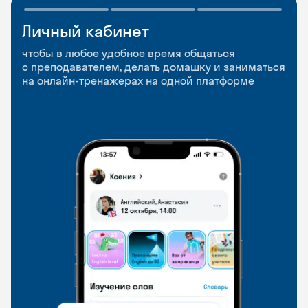
Личный кабинет
Мобильное
Разговорные клубы
приложение
и Talks
чтобы в любое удобное время общаться
с преподавателем, делать домашку и заниматься
чтобы заниматься и изучать новые слова где
Групповые занятия для разговорной практики
на онлайн-тренажерах на одной платформе
и когда удобно
и индивидуальные встречи с преподавателями
со всего мира, чтобы общаться на английском
свободно