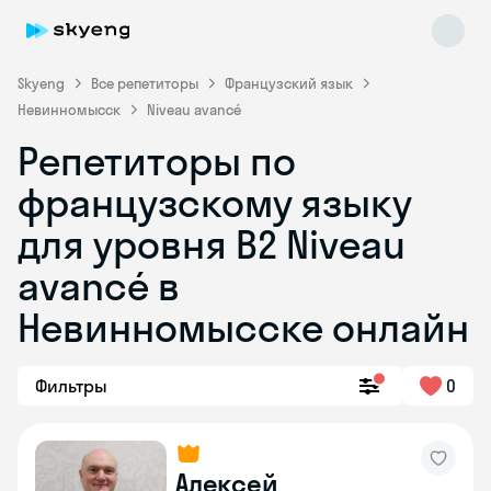
Skyeng
Все репетиторы
Французский язык
Невинномысск
Niveau avancé
Репетиторы по
французскому языку
для уровня B2 Niveau
avancé в
Skyeng Chat
online
Невинномысске онлайн
Фильтры
0
Алексей