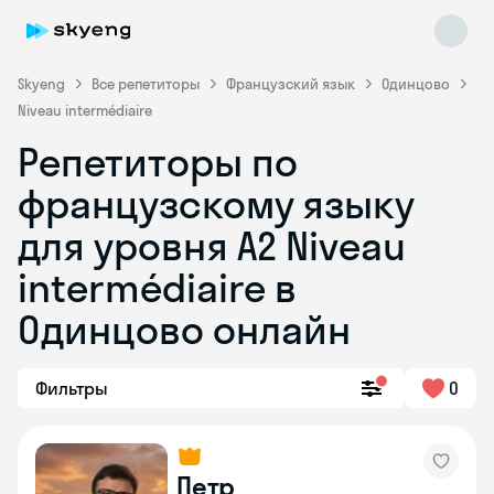
Skyeng
Все репетиторы
Французский язык
Одинцово
Niveau intermédiaire
Репетиторы по
французскому языку
для уровня A2 Niveau
intermédiaire в
Skyeng Chat
online
Одинцово онлайн
Фильтры
0
Петр