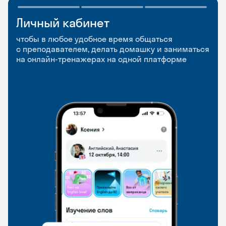
Личный кабинет
Мобильное
Разговорные клубы
приложение
и Talks
чтобы в любое удобное время общаться
с преподавателем, делать домашку и заниматься
чтобы заниматься и изучать новые слова где
Групповые занятия для разговорной практики
на онлайн-тренажерах на одной платформе
и когда удобно
и индивидуальные встречи с преподавателями
со всего мира, чтобы общаться на английском
свободно