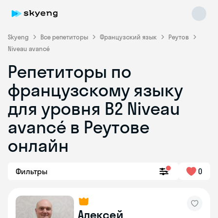
Skyeng
Все репетиторы
Французский язык
Реутов
Niveau avancé
Репетиторы по
французскому языку
для уровня B2 Niveau
avancé в Реутове
Skyeng Chat
online
онлайн
Фильтры
0
Алексей