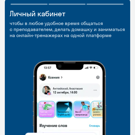
Личный кабинет
Мобильное
Разговорные клубы
приложение
и Talks
чтобы в любое удобное время общаться
с преподавателем, делать домашку и заниматься
чтобы заниматься и изучать новые слова где
Групповые занятия для разговорной практики
на онлайн-тренажерах на одной платформе
и когда удобно
и индивидуальные встречи с преподавателями
со всего мира, чтобы общаться на английском
свободно